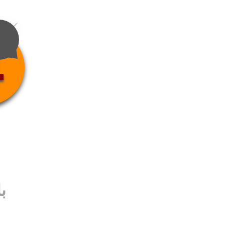
4
ب
ب