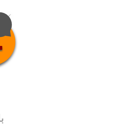
4
ب
ب