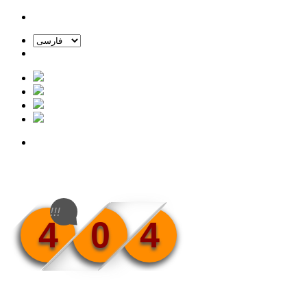
!!!
4
0
4