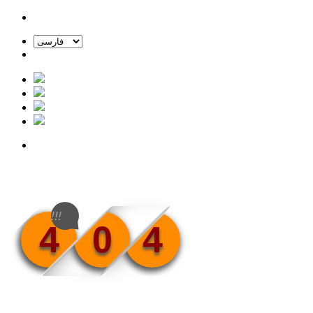
!!!
4
0
4