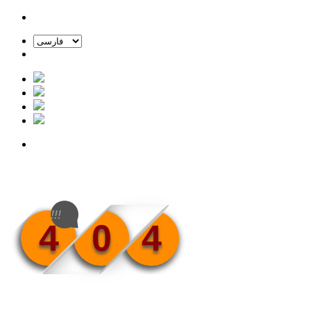
!!!
4
0
4